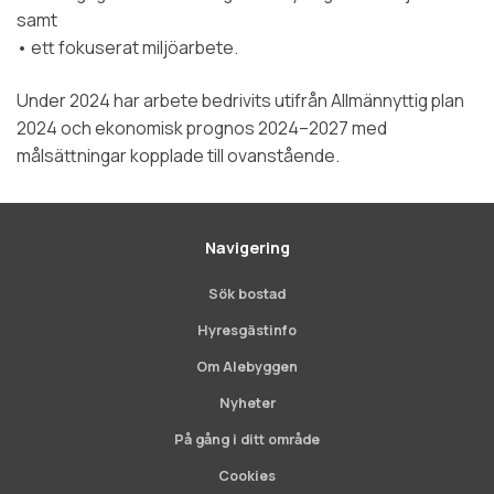
samt
• ett fokuserat miljöarbete.
Under 2024 har arbete bedrivits utifrån Allmännyttig plan
2024 och ekonomisk prognos 2024–2027 med
målsättningar kopplade till ovanstående.
Navigering
Sök bostad
Hyresgästinfo
Om Alebyggen
Nyheter
På gång i ditt område
Cookies