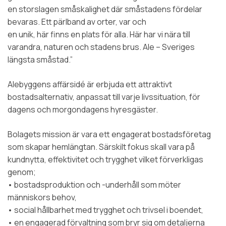
en storslagen småskalighet där småstadens fördelar
bevaras. Ett pärlband av orter, var och
en unik, här finns en plats för alla. Här har vi nära till
varandra, naturen och stadens brus. Ale – Sveriges
längsta småstad.”
Alebyggens affärsidé är erbjuda ett attraktivt
bostadsalternativ, anpassat till varje livssituation, för
dagens och morgondagens hyresgäster.
Bolagets mission är vara ett engagerat bostadsföretag
som skapar hemlängtan. Särskilt fokus skall vara på
kundnytta, effektivitet och trygghet vilket förverkligas
genom;
• bostadsproduktion och -underhåll som möter
människors behov,
• social hållbarhet med trygghet och trivsel i boendet,
• en engagerad förvaltning som bryr sig om detaljerna