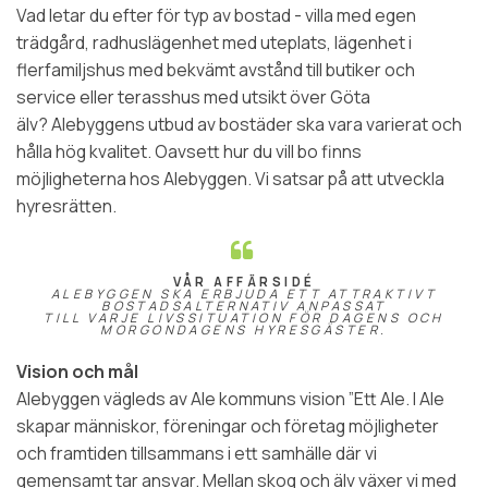
Vad letar du efter för typ av bostad - villa med egen
trädgård, radhuslägenhet med uteplats, lägenhet i
flerfamiljshus med bekvämt avstånd till butiker och
service eller terasshus med utsikt över Göta
älv? Alebyggens utbud av bostäder ska vara varierat och
hålla hög kvalitet. Oavsett hur du vill bo finns
möjligheterna hos Alebyggen. Vi satsar på att utveckla
hyresrätten.
VÅR AFFÄRSIDÉ
ALEBYGGEN SKA ERBJUDA ETT ATTRAKTIVT
BOSTADSALTERNATIV ANPASSAT
TILL VARJE LIVSSITUATION FÖR DAGENS OCH
MORGONDAGENS HYRESGÄSTER.
Vision och mål
Alebyggen vägleds av Ale kommuns vision ”Ett Ale. I Ale
skapar människor, föreningar och företag möjligheter
och framtiden tillsammans i ett samhälle där vi
gemensamt tar ansvar. Mellan skog och älv växer vi med