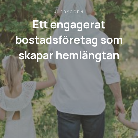
ALEBYGGEN
Ett engagerat
bostadsföretag som
skapar hemlängtan