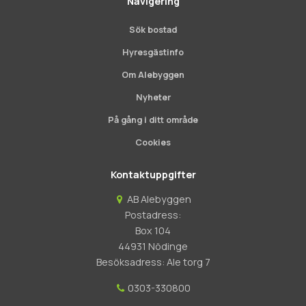
Navigering
Sök bostad
Hyresgästinfo
Om Alebyggen
Nyheter
På gång i ditt område
Cookies
Kontaktuppgifter
AB Alebyggen
Postadress:
Box 104
44931 Nödinge
Besöksadress: Ale torg 7
0303-330800