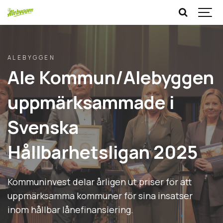
ALEBYGGEN
byggen
Semesterstängt i
 i
receptionen
Under veckorna 29 och 30 är recept
2025
Läs mer
 för att
nsatser