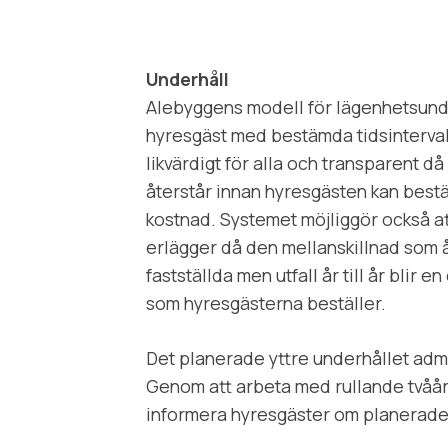
Underhåll
Alebyggens modell för lägenhetsunde
hyresgäst med bestämda tidsintervall
likvärdigt för alla och transparent då
återstår innan hyresgästen kan bestä
kostnad. Systemet möjliggör också att
erlägger då den mellanskillnad som å
fastställda men utfall år till år blir 
som hyresgästerna beställer.
Det planerade yttre underhållet admin
Genom att arbeta med rullande tvåårs
informera hyresgäster om planerade