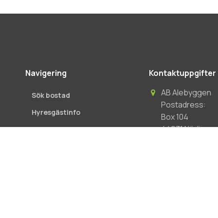
Navigering
Kontaktuppgifter
AB Alebyggen
Sök bostad
Postadress:
Hyresgästinfo
Box 104
44931 Nödinge
Om Alebyggen
Besöksadress: A
Nyheter
0303-330800
På gång i ditt område
Info@alebygge
Cookies