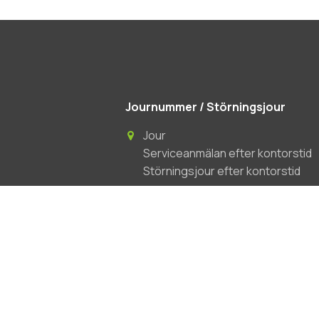
Journummer / Störningsjour
Jour
Serviceanmälan efter kontorstid
Störningsjour efter kontorstid
031-3341045
le torg 7
n.se