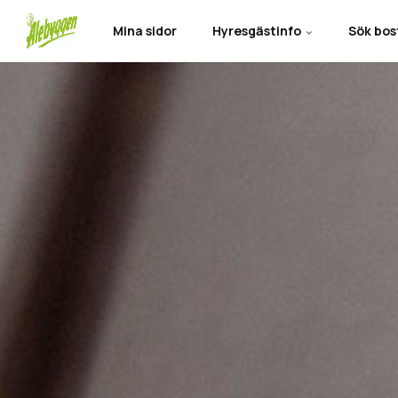
Mina sidor
Hyresgästinfo
Sök bo