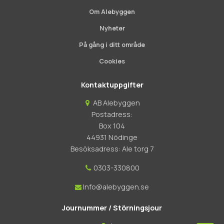
Om Alebyggen
Nyheter
På gång i ditt område
Cookies
Kontaktuppgifter
AB Alebyggen
Postadress:
Box 104
44931 Nödinge
Besöksadress: Ale torg 7
0303-330800
Info@alebyggen.se
Journummer / Störningsjour