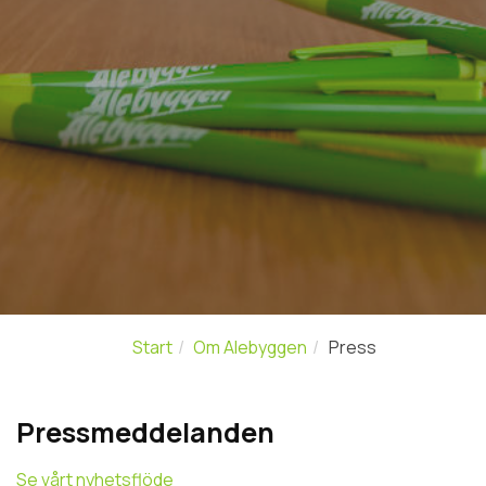
Start
Om Alebyggen
Press
Pressmeddelanden
Se vårt nyhetsflöde