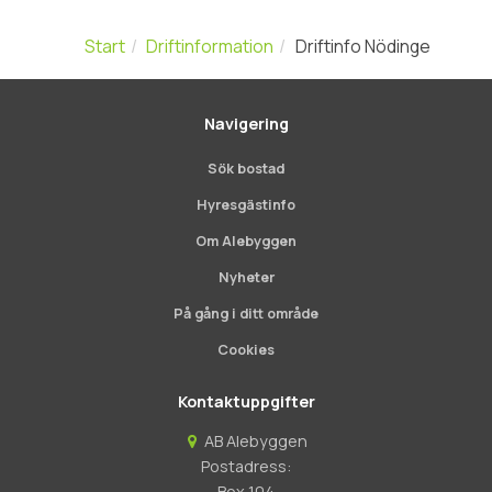
Start
Driftinformation
Driftinfo Nödinge
Navigering
Sök bostad
Hyresgästinfo
Om Alebyggen
Nyheter
På gång i ditt område
Cookies
Kontaktuppgifter
AB Alebyggen
Postadress:
Box 104