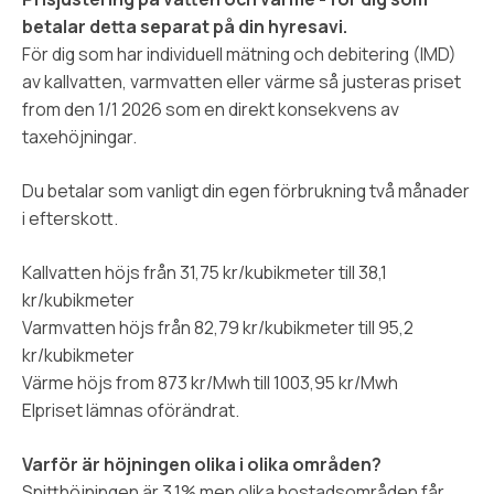
betalar detta separat på din hyresavi.
För dig som har individuell mätning och debitering (IMD)
av kallvatten, varmvatten eller värme så justeras priset
from den 1/1 2026 som en direkt konsekvens av
taxehöjningar.
Du betalar som vanligt din egen förbrukning två månader
i efterskott.
Kallvatten höjs från 31,75 kr/kubikmeter till 38,1
kr/kubikmeter
Varmvatten höjs från 82,79 kr/kubikmeter till 95,2
kr/kubikmeter
Värme höjs from 873 kr/Mwh till 1003,95 kr/Mwh
Elpriset lämnas oförändrat.
Varför är höjningen olika i olika områden?
Snitthöjningen är 3,1% men olika bostadsområden får