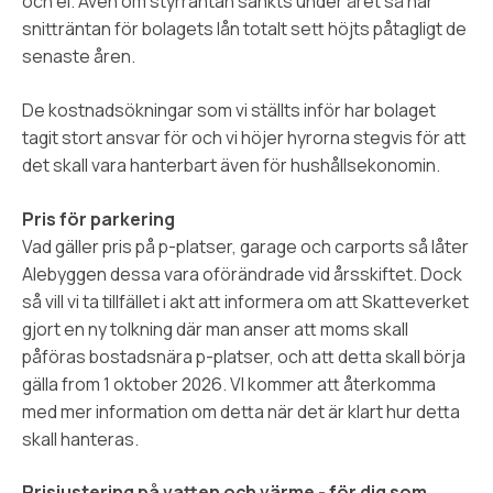
och el. Även om styrräntan sänkts under året så har
snitträntan för bolagets lån totalt sett höjts påtagligt de
senaste åren.
De kostnadsökningar som vi ställts inför har bolaget
tagit stort ansvar för och vi höjer hyrorna stegvis för att
det skall vara hanterbart även för hushållsekonomin.
Pris för parkering
Vad gäller pris på p-platser, garage och carports så låter
Alebyggen dessa vara oförändrade vid årsskiftet. Dock
så vill vi ta tillfället i akt att informera om att Skatteverket
gjort en ny tolkning där man anser att moms skall
påföras bostadsnära p-platser, och att detta skall börja
gälla from 1 oktober 2026. VI kommer att återkomma
med mer information om detta när det är klart hur detta
skall hanteras.
Prisjustering på vatten och värme - för dig som