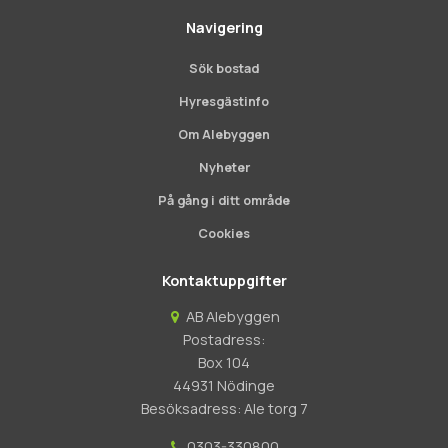
Navigering
Sök bostad
Hyresgästinfo
Om Alebyggen
Nyheter
På gång i ditt område
Cookies
Kontaktuppgifter
AB Alebyggen
Postadress:
Box 104
44931 Nödinge
Besöksadress: Ale torg 7
0303-330800