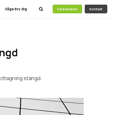
Våga bry dig
Felanmälan
Kontakt
ängd
ottagning stängd.