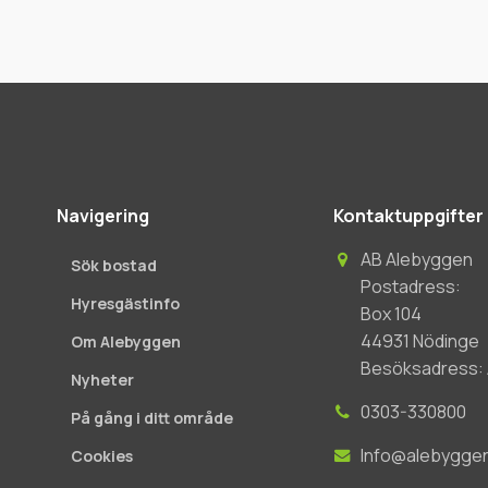
Navigering
Kontaktuppgifter
AB Alebyggen
Sök bostad
Postadress:
Hyresgästinfo
Box 104
44931 Nödinge
Om Alebyggen
Besöksadress: A
Nyheter
0303-330800
På gång i ditt område
Info@alebygge
Cookies