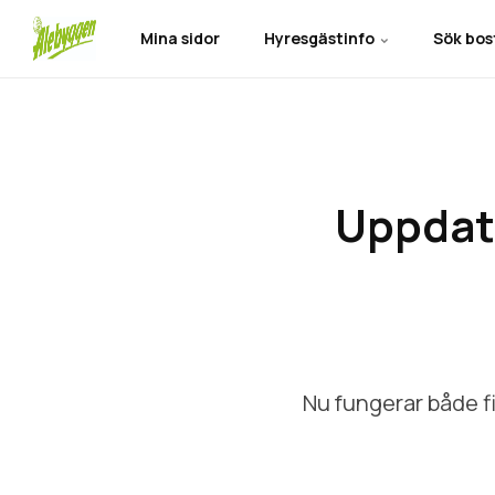
Mina sidor
Hyresgästinfo
Sök bo
Uppdate
Nu fungerar både f