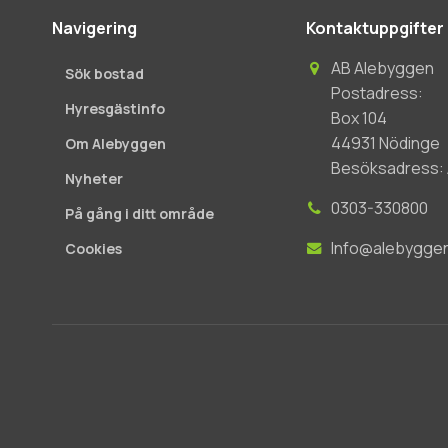
Navigering
Kontaktuppgifter
AB Alebyggen
Sök bostad
Postadress:
Hyresgästinfo
Box 104
44931 Nödinge
Om Alebyggen
Besöksadress: A
Nyheter
0303-330800
På gång i ditt område
Info@alebygge
Cookies