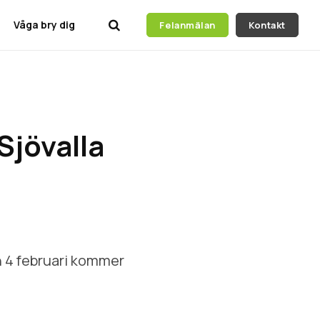
Våga bry dig
Felanmälan
Kontakt
Sjövalla
n 4 februari kommer