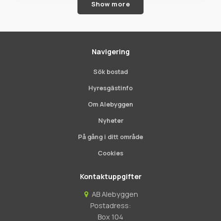
Show more
Navigering
Sök bostad
Hyresgästinfo
Om Alebyggen
Nyheter
På gång i ditt område
Cookies
Kontaktuppgifter
AB Alebyggen
Postadress:
Box 104