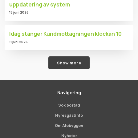
uppdatering av system
18 juni 2026
Idag stänger Kundmottagningen klockan 10
11 juni 2026
Show more
Navigering
Sök bostad
Hyresgästinfo
Om Alebyggen
Nyheter