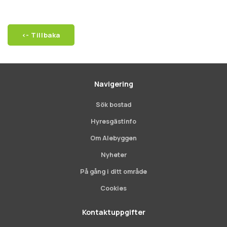
<- Tillbaka
Navigering
Sök bostad
Hyresgästinfo
Om Alebyggen
Nyheter
På gång i ditt område
Cookies
Kontaktuppgifter