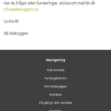
Har du frågor eller funderingar, skicka ett mail till vår
info@alebyggen.se
Lycka till
AB Alebyggen
Navigering
Sök bostad
Hyresgästinfo
Om Alebyggen
Nyheter
På gång i ditt område
Cookies