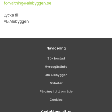
forvaltning@alebyggen.se
Lycka till
AB Alebyggen
Navigering
Sök bostad
Hyresgästinfo
Om Alebyggen
Nyheter
På gång i ditt område
Cookies
Kontaktuppgifter