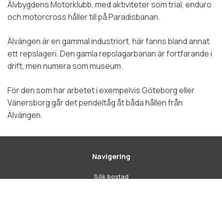
Älvbygdens Motorklubb, med aktiviteter som trial, enduro
och motorcross håller till på Paradisbanan.
Älvängen är en gammal industriort, här fanns bland annat
ett repslageri. Den gamla repslagarbanan är fortfarande i
drift, men numera som museum.
För den som har arbetet i exempelvis Göteborg eller
Vänersborg går det pendeltåg åt båda hållen från
Älvängen.
Navigering
Sök bostad
Hyresgästinfo
Scroll
to
Om Alebyggen
top