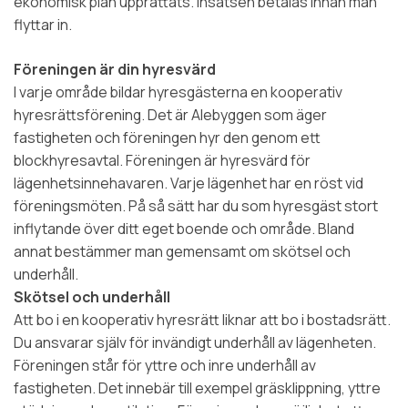
ekonomisk plan upprättats. Insatsen betalas innan man
flyttar in.
Föreningen är din hyresvärd
I varje område bildar hyresgästerna en kooperativ
hyresrättsförening. Det är Alebyggen som äger
fastigheten och föreningen hyr den genom ett
blockhyresavtal. Föreningen är hyresvärd för
lägenhetsinnehavaren. Varje lägenhet har en röst vid
föreningsmöten. På så sätt har du som hyresgäst stort
inflytande över ditt eget boende och område. Bland
annat bestämmer man gemensamt om skötsel och
underhåll.
Skötsel och underhåll
Att bo i en kooperativ hyresrätt liknar att bo i bostadsrätt.
Du ansvarar själv för invändigt underhåll av lägenheten.
Föreningen står för yttre och inre underhåll av
fastigheten. Det innebär till exempel gräsklippning, yttre