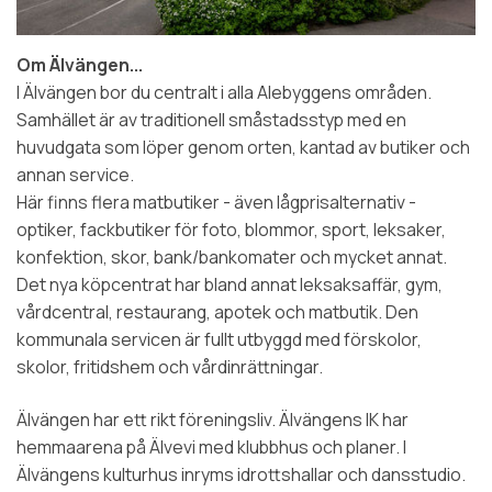
Om Älvängen...
I Älvängen bor du centralt i alla Alebyggens områden.
Samhället är av traditionell småstadsstyp med en
huvudgata som löper genom orten, kantad av butiker och
annan service.
Här finns flera matbutiker - även lågprisalternativ -
optiker, fackbutiker för foto, blommor, sport, leksaker,
konfektion, skor, bank/bankomater och mycket annat.
Det nya köpcentrat har bland annat leksaksaffär, gym,
vårdcentral, restaurang, apotek och matbutik. Den
kommunala servicen är fullt utbyggd med förskolor,
skolor, fritidshem och vårdinrättningar.
Älvängen har ett rikt föreningsliv. Älvängens IK har
hemmaarena på Älvevi med klubbhus och planer. I
Älvängens kulturhus inryms idrottshallar och dansstudio.