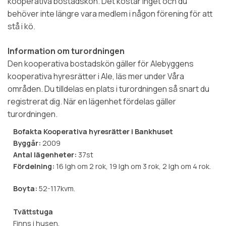
kooperativa bostadskön. Det kostar inget och du
behöver inte längre vara medlem i någon förening för att
stå i kö.
Information om turordningen
Den kooperativa bostadskön gäller för Alebyggens
kooperativa hyresrätter i Ale, läs mer under Våra
områden. Du tilldelas en plats i turordningen så snart du
registrerat dig. När en lägenhet fördelas gäller
turordningen.
Bofakta Kooperativa hyresrätter i Bankhuset
Byggår:
2009
Antal lägenheter:
37st
Fördelning:
16 lgh om 2 rok, 19 lgh om 3 rok, 2 lgh om 4 rok.
Boyta:
52-117kvm.
Tvättstuga
Finns i husen.