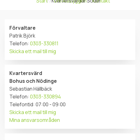
Start
Kvartersvärdar Söder
Om Alebyggen
Kontakt
Förvaltare
Patrik Björk
Telefon:
0303-330811
Skicka ett mail till mig
Kvartersvärd
Bohus och Nödinge
Sebastian Hällbäck
Telefon:
0303-330894
Telefontid: 07:00 - 09:00
Skicka ett mail till mig
Mina ansvarsområden