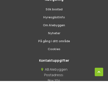
Sök bostad
Hyresgästinfo
Om Alebyggen
Nyheter
På gång i ditt område
Cookies
Kontaktuppgifter
AB Alebyggen
Scroll
Postadress:
to
Box 104
top
44931 Nödinge
Besöksadress: Ale torg 7
0303-330800