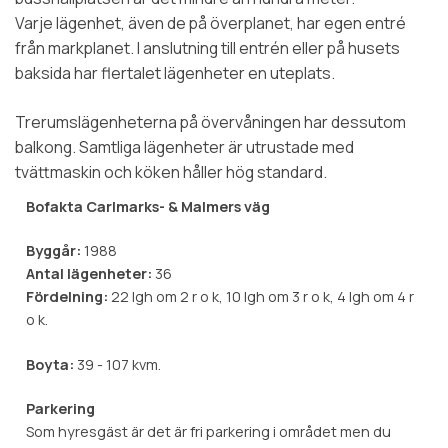
Varje lägenhet, även de på överplanet, har egen entré
från markplanet. I anslutning till entrén eller på husets
baksida har flertalet lägenheter en uteplats.
Trerumslägenheterna på övervåningen har dessutom
balkong. Samtliga lägenheter är utrustade med
tvättmaskin och köken håller hög standard.
Bofakta Carlmarks- & Malmers väg
Byggår:
1988
Antal lägenheter:
36
Fördelning:
22 lgh om 2 r o k, 10 lgh om 3 r o k, 4 lgh om 4 r
o k.
Boyta:
39 - 107 kvm.
Parkering
Som hyresgäst är det är fri parkering i området men du