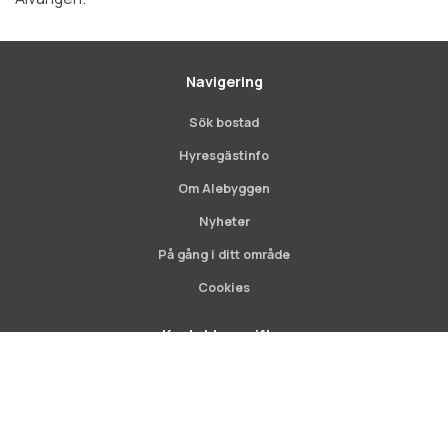
Navigering
Sök bostad
Hyresgästinfo
Om Alebyggen
Nyheter
På gång i ditt område
Cookies
Kontaktuppgifter
Scroll
AB Alebyggen
to
Postadress:
top
Box 104
44931 Nödinge