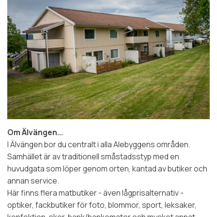
Om Älvängen...
I Älvängen bor du centralt i alla Alebyggens områden.
Samhället är av traditionell småstadsstyp med en
huvudgata som löper genom orten, kantad av butiker och
annan service.
Här finns flera matbutiker - även lågprisalternativ -
optiker, fackbutiker för foto, blommor, sport, leksaker,
konfektion, skor, bank/bankomater och mycket annat.