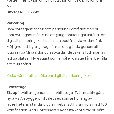
Fördelning:
37 lgh om 2 r o k, 25 lgh om 3 r o k, 16 lgh om 4 r
o k.
Boyta:
41 - 118 kvm.
Parkering
Som hyresgäst är det är fri parkering i området men du
som hyresgäst måste ha ett giltigt parkeringstillstånd, ett
digitalt parkeringskort som man beställer via nedan länk.
Möjlighet att hyra garage finns, det gör du genom att
logga in på Mina sidor och söka där, det sker alltid i mån av
lediga platser. Hyresgäst som erhåller garage får ej behålla
sitt p-tillstånd.
Klicka här för att ansöka om digitalt parkeringskort.
Tvättstuga
Etapp 1
tvättar i gemensam tvättstuga. Tvättmaskin går att
hyra via Alebyggen. Tillvalet ses som är höjning av
lägenhetens standard och innebär att hyran höjs med 100
kr/månaden. Är du intresserad av detta kontaktar du vårt