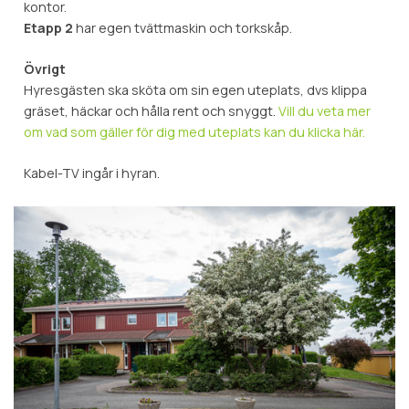
kontor.
Etapp 2
har egen tvättmaskin och torkskåp.
Övrigt
Hyresgästen ska sköta om sin egen uteplats, dvs klippa
gräset, häckar och hålla rent och snyggt.
Vill du veta mer
om vad som gäller för dig med uteplats kan du klicka här.
Kabel-TV ingår i hyran.