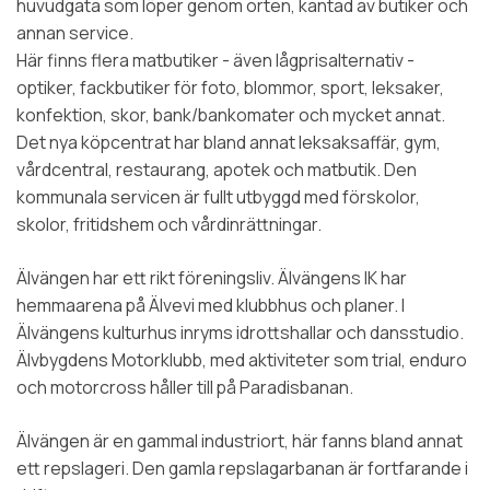
huvudgata som löper genom orten, kantad av butiker och
annan service.
Här finns flera matbutiker - även lågprisalternativ -
optiker, fackbutiker för foto, blommor, sport, leksaker,
konfektion, skor, bank/bankomater och mycket annat.
Det nya köpcentrat har bland annat leksaksaffär, gym,
vårdcentral, restaurang, apotek och matbutik. Den
kommunala servicen är fullt utbyggd med förskolor,
skolor, fritidshem och vårdinrättningar.
Älvängen har ett rikt föreningsliv. Älvängens IK har
hemmaarena på Älvevi med klubbhus och planer. I
Älvängens kulturhus inryms idrottshallar och dansstudio.
Älvbygdens Motorklubb, med aktiviteter som trial, enduro
och motorcross håller till på Paradisbanan.
Älvängen är en gammal industriort, här fanns bland annat
ett repslageri. Den gamla repslagarbanan är fortfarande i