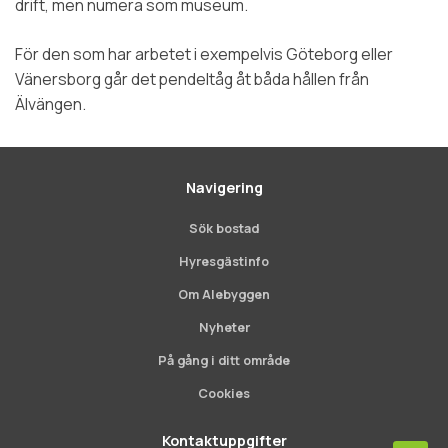
drift, men numera som museum.
För den som har arbetet i exempelvis Göteborg eller
Vänersborg går det pendeltåg åt båda hållen från
Älvängen.
Navigering
Sök bostad
Hyresgästinfo
Om Alebyggen
Nyheter
På gång i ditt område
Cookies
Kontaktuppgifter