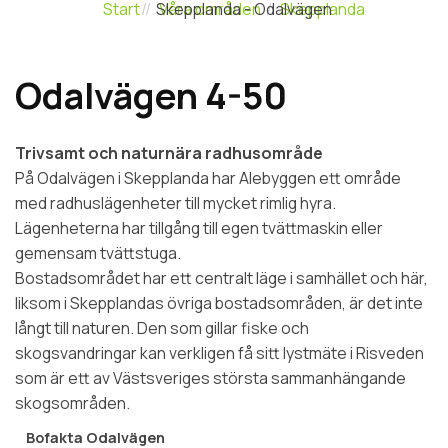
Start
Skepplanda - Odalvägen
Våra områden
Skepplanda
Odalvägen 4-50
Trivsamt och naturnära radhusområde
På Odalvägen i Skepplanda har Alebyggen ett område
med radhuslägenheter till mycket rimlig hyra.
Lägenheterna har tillgång till egen tvättmaskin eller
gemensam tvättstuga.
Bostadsområdet har ett centralt läge i samhället och här,
liksom i Skepplandas övriga bostadsområden, är det inte
långt till naturen. Den som gillar fiske och
skogsvandringar kan verkligen få sitt lystmäte i Risveden
som är ett av Västsveriges största sammanhängande
skogsområden.
Bofakta Odalvägen