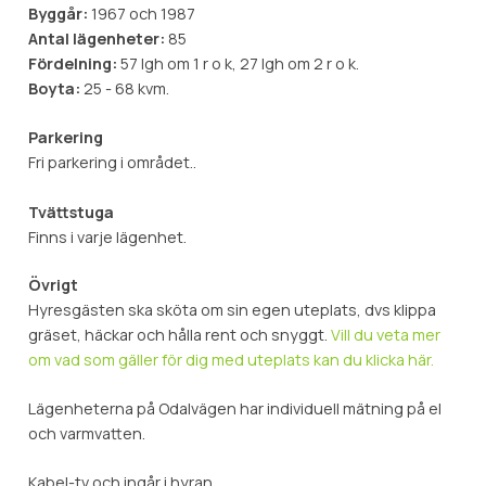
Byggår:
1967 och 1987
Antal lägenheter:
85
Fördelning:
57 lgh om 1 r o k, 27 lgh om 2 r o k.
Boyta:
25 - 68 kvm.
Parkering
Fri parkering i området..
Tvättstuga
Finns i varje lägenhet.
Övrigt
Hyresgästen ska sköta om sin egen uteplats, dvs klippa
gräset, häckar och hålla rent och snyggt.
Vill du veta mer
om vad som gäller för dig med uteplats kan du klicka här.
Lägenheterna på Odalvägen har individuell mätning på el
och varmvatten.
Kabel-tv och ingår i hyran.