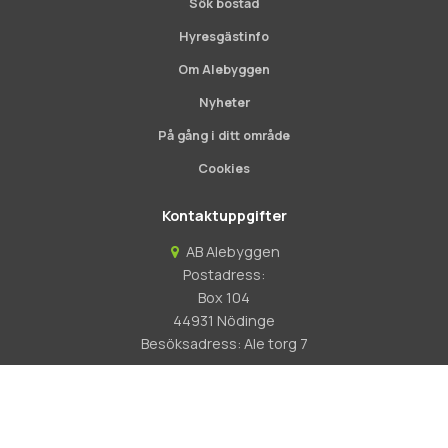
Sök bostad
Hyresgästinfo
Om Alebyggen
Nyheter
På gång i ditt område
Cookies
Kontaktuppgifter
AB Alebyggen
Postadress:
Box 104
44931 Nödinge
Besöksadress: Ale torg 7
0303-330800
Scroll
to
Info@alebyggen.se
top