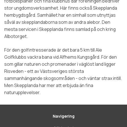
fotbollsplaner och fina klubbhus där föreningen bedriver
stor ungdomsverksamhet. Här finns också Skepplanda
hembygdsgård. Samhället har en simhall som utnyttjas
såväl av skepplandaborna som av andra alebor. Den
mesta servicen i Skepplanda finns samlad på och kring
Albotorget.
För den golfintresserade är det bara 5 km till Ale
Golfklubbs vackra bana vid Alfhems Kungsgård. För den
som gillar naturen och promenader i väglöst land ligger
Risveden - ett av Västsveriges största
sammanhängande skogsområden - och väntar strax intill.
Men Skepplanda har mer att erbjuda än fina
naturupplevelser.
Navigering