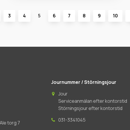
3
4
5
6
7
8
9
10
Journummer / Störningsjour
Jour
Serviceanmälan efter kontorstid
Störningsjour efter kontorstid
031-3341045
le torg 7