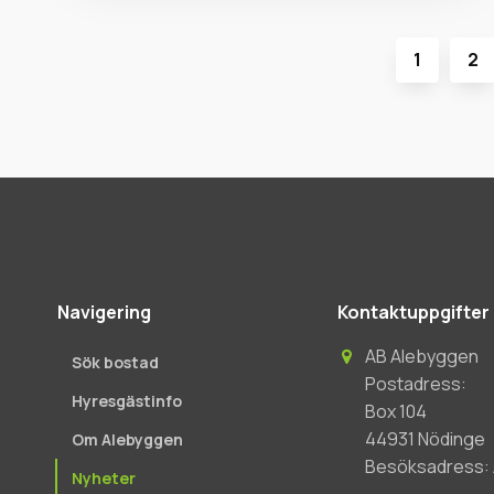
1
2
Navigering
Kontaktuppgifter
AB Alebyggen
Sök bostad
Postadress:
Hyresgästinfo
Box 104
44931 Nödinge
Om Alebyggen
Besöksadress: A
Nyheter