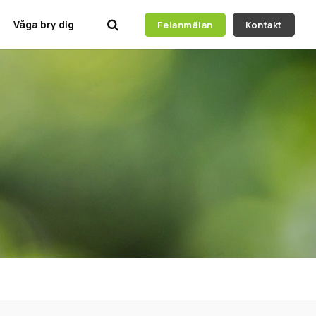
Våga bry dig
Felanmälan
Kontakt