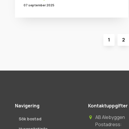
07 september 2025
1
2
Navigering
Kontaktuppgifter
AB Alebyggen
Sök bostad
Postadress:
Hyresgästinfo