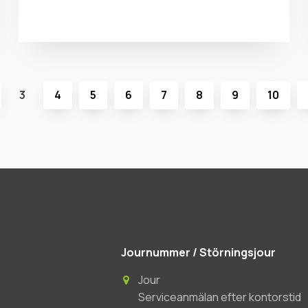
3
4
5
6
7
8
9
10
Journummer / Störningsjour
Jour
Serviceanmälan efter kontorstid