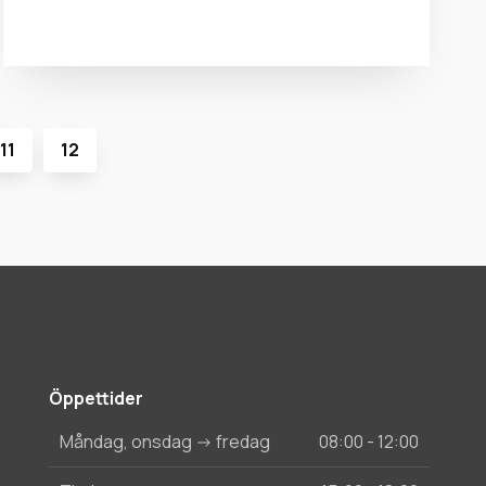
11
12
Öppettider
Måndag, onsdag -> fredag
08:00 - 12:00