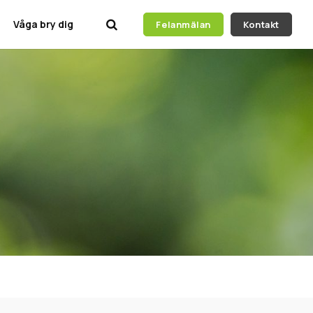
Våga bry dig
Felanmälan
Kontakt