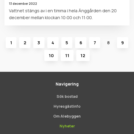
13 december 2022
Vattnet stängs av i en timma i hela Änggården den 20
december mellan klockan 10:00 och 11:00.
1
2
3
4
5
6
7
8
9
10
11
12
Navigering
Sök bostad
Hyresgästinfo
Om Alebyggen
Nyheter