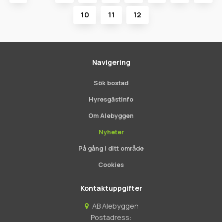
10
11
12
Navigering
Sök bostad
Hyresgästinfo
Om Alebyggen
Nyheter
På gång i ditt område
Cookies
Kontaktuppgifter
AB Alebyggen
Postadress: