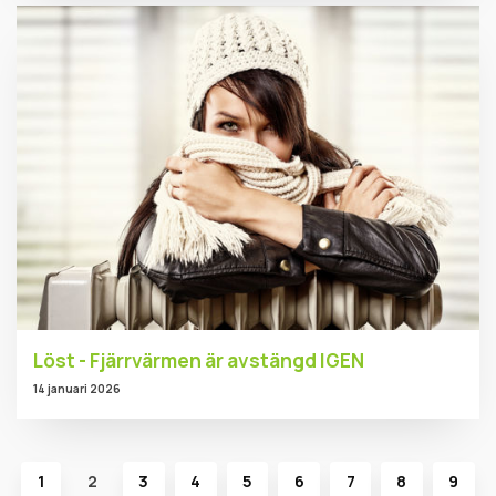
Löst - Fjärrvärmen är avstängd IGEN
14 januari 2026
1
2
3
4
5
6
7
8
9